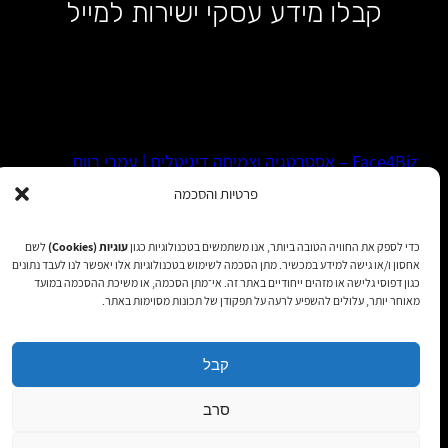
קבלו מידע עסקי ישירות למייל
Face4Biz – אסטרטגיה וצמיחה דיגיטלית | עמרי רווח
פרטיות והסכמה
WhatsApp
LinkedIn
Facebook
כדי לספק את החוויה הטובה ביותר, אנו משתמשים בטכנולוגיות כגון
עוגיות (Cookies)
לשם
אחסון ו/או גישה למידע במכשיר. מתן הסכמה לשימוש בטכנולוגיות אלו יאפשר לנו לעבד נתונים
כגון דפוסי גלישה או מזהים ייחודיים באתר זה. אי־מתן הסכמה, או משיכת ההסכמה במועד
הצהרת נגישות
|
מדיניות פרטיות
|
תקנון שימוש
| כל הזכויות
מאוחר יותר, עלולים להשפיע לרעה על תפקודן של תכונות מסוימות באתר.
שמורות 2025
קבל
סרב