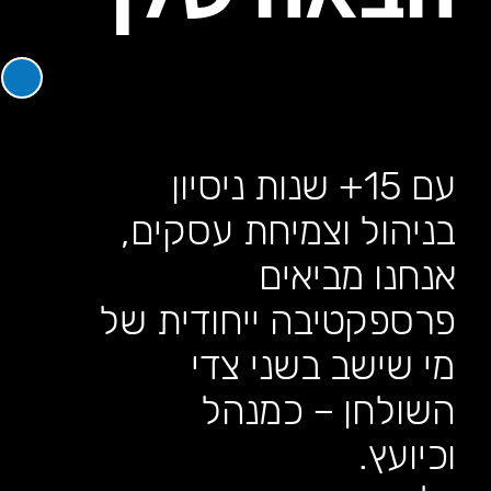
הוסף קו תחתון לקישורים
format_underlined
סמן קישורים
font_download
לאפס
cached
את
כל
האפשרויות
עם 15+ שנות ניסיון
בניהול וצמיחת עסקים,
אנחנו מביאים
פרספקטיבה ייחודית של
מי שישב בשני צדי
השולחן – כמנהל
וכיועץ.