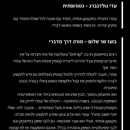
עדי גולדנברג – נטורופתית
עמרי התגלה כמקצוען אמיתי, תמיד עם מענה לכל שאלה ותמיד עם
פתרון יצירתי. הרגשתי בטוחה כשהוא לצידי.
בועז שר שלום – מורה דרך מדברי
רצים בפייסבוק הרבה "קורסים" והמלצות של מיני חברות על איך
מייצרים קמפיין אבל הדרכה ליצירת קמפיין איכותי ויעיל כמו של עמרי
רווח- אין!
עמרי, מעבר ליכולת להדריך ולנהל קמפיין מוצלחים גם יודע להקשיב
לצרכי הלקוח ולאפיין את קהל הלקוחות הפוטנציאלי בצורה נכונה
ומיטבית.
הוא מתעמק במוצר, מבין אותו ואז מגבשים ביחד את האסטרטגיה
השיווקית הנכונה. בשורה התחתונה – היכולת של עמרי לדייק את
הקמפיין מעמידה אותו בליגה אחרת מעל המתחרים . . ומעבר לזה- ואולי
יותר חשוב מהכל- עמרי הוא אדם צנוע שיודע להקשיב ולהיות סבלני.
מקצוען אמיתי. אצלי הוא שבר סטיגמות- גם לגבי שיווק בפייסבוק וגם
לגבי פסיכולוגיית השיווק והמכירה בכלל. אמנם ההשקעות היו לא קטנות