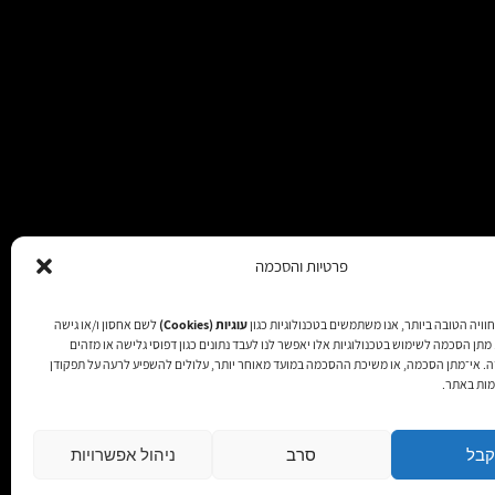
פרטיות והסכמה
וויה הטובה ביותר, אנו משתמשים בטכנולוגיות כגון
עוגיות (Cookies)
לשם אחסון ו/או גישה
תן הסכמה לשימוש בטכנולוגיות אלו יאפשר לנו לעבד נתונים כגון דפוסי גלישה או מזהים
זכויות שמורות 2025
זה. אי־מתן הסכמה, או משיכת ההסכמה במועד מאוחר יותר, עלולים להשפיע לרעה על תפקודן
מות באתר.
קבל
סרב
ניהול אפשרויות