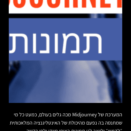
המערכת של Midjourney מכה גלים בעולם, כמעט כל מי
שמתנסה בה נפעם מהיכולת של האינטליגנציה המלאכותית
״לדמיין״ ולייצר לנו תמונות באופן מיידי ולפי בקשה.