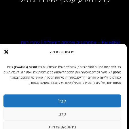
Face4Biz – אסטרטגיה וצמיחה דיגיטלית | עמרי רווח
פרטיות והסכמה
WhatsApp
LinkedIn
Facebook
כדי לספק את החוויה הטובה ביותר, אנו משתמשים בטכנולוגיות כגון
עוגיות (Cookies)
לשם
אחסון ו/או גישה למידע במכשיר. מתן הסכמה לשימוש בטכנולוגיות אלו יאפשר לנו לעבד נתונים
כגון דפוסי גלישה או מזהים ייחודיים באתר זה. אי־מתן הסכמה, או משיכת ההסכמה במועד
הצהרת נגישות
|
מדיניות פרטיות
|
תקנון שימוש
| כל הזכויות
מאוחר יותר, עלולים להשפיע לרעה על תפקודן של תכונות מסוימות באתר.
שמורות 2025
קבל
סרב
ניהול אפשרויות