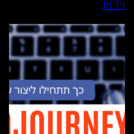
וידאו