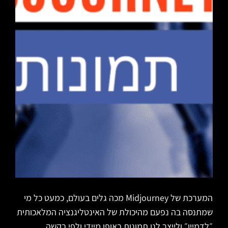
המערכת של Midjourney מכה גלים בעולם, כמעט כל מי
שמתנסה בה נפעם מהיכולת של האינטליגנציה המלאכותית
״לדמיין״ ולייצר לנו תמונות באופן מיידי ולפי בקשה.