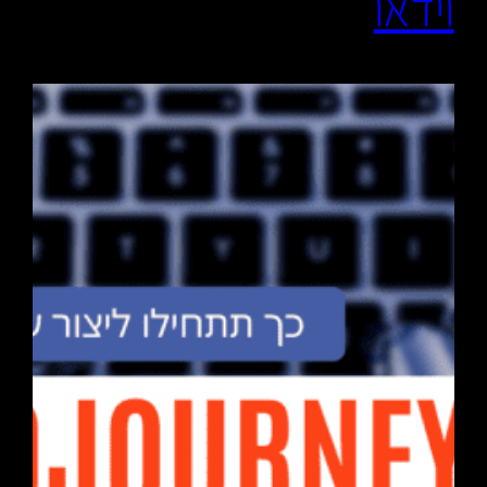
וידאו