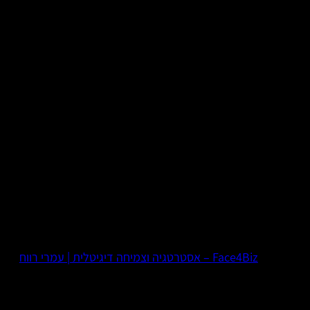
Face4Biz – אסטרטגיה וצמיחה דיגיטלית | עמרי רווח