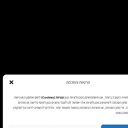
פרטיות והסכמה
וויה הטובה ביותר, אנו משתמשים בטכנולוגיות כגון
עוגיות (Cookies)
לשם אחסון ו/או גישה
תן הסכמה לשימוש בטכנולוגיות אלו יאפשר לנו לעבד נתונים כגון דפוסי גלישה או מזהים
זכויות שמורות 2025
זה. אי־מתן הסכמה, או משיכת ההסכמה במועד מאוחר יותר, עלולים להשפיע לרעה על תפקודן
מות באתר.