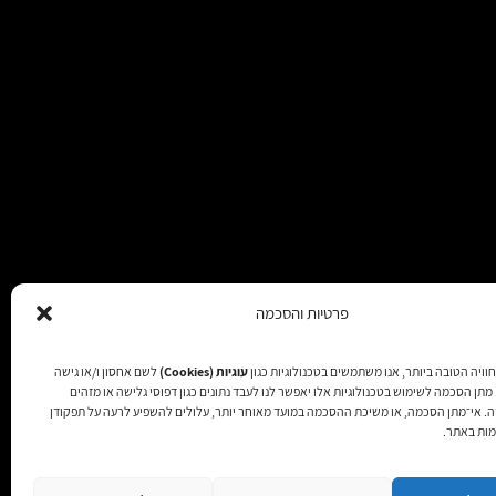
פרטיות והסכמה
וויה הטובה ביותר, אנו משתמשים בטכנולוגיות כגון
עוגיות (Cookies)
לשם אחסון ו/או גישה
תן הסכמה לשימוש בטכנולוגיות אלו יאפשר לנו לעבד נתונים כגון דפוסי גלישה או מזהים
זכויות שמורות 2025
זה. אי־מתן הסכמה, או משיכת ההסכמה במועד מאוחר יותר, עלולים להשפיע לרעה על תפקודן
מות באתר.