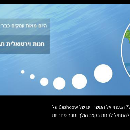
איך מקימים חנות חברתית בפייסבוק ובכלל לאתר ולמובייל? הגעתי אל המשרדים של Cashcow על
להתחיל לקנות בקצב הולך וגובר מחנויות