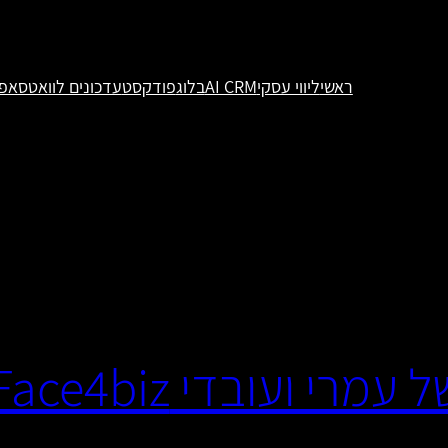
ראשי
ליווי עסקי
AI CRM
בלוג
פודקסט
עדכונים לוואטסאפ
 ועובדי Face4biz