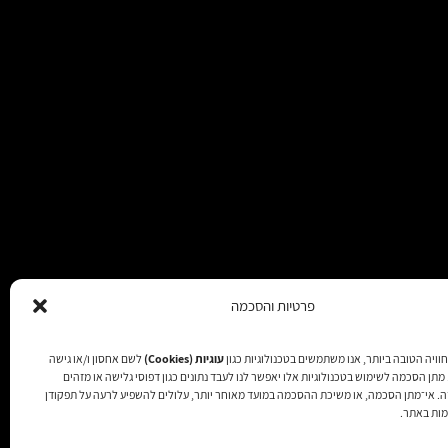
פרטיות והסכמה
וויה הטובה ביותר, אנו משתמשים בטכנולוגיות כגון
עוגיות (Cookies)
לשם אחסון ו/או גישה
תן הסכמה לשימוש בטכנולוגיות אלו יאפשר לנו לעבד נתונים כגון דפוסי גלישה או מזהים
זכויות שמורות 2025
זה. אי־מתן הסכמה, או משיכת ההסכמה במועד מאוחר יותר, עלולים להשפיע לרעה על תפקודן
מות באתר.