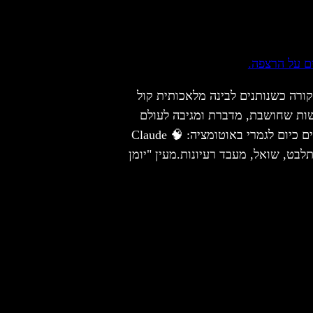
ורה כשנותנים לבינה מלאכותית קול
ות שחושבת, מדברת ומגיבה לעולם
בזמן אמת. כך נולדו שני ערוצים ניסיוניים שהקמתי ורצים כיום לגמרי באוטומציה: 🧠 Claude
– בינה שחושבת-מתפלספת בקול רם AI שמתלבט, שואל, מעבד רעיונות.מעין "יומן