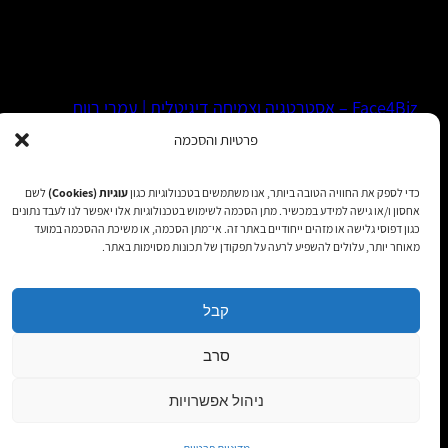
Face4Biz – אסטרטגיה וצמיחה דיגיטלית | עמרי רווח
פרטיות והסכמה
WhatsApp
LinkedIn
Facebook
כדי לספק את החוויה הטובה ביותר, אנו משתמשים בטכנולוגיות כגון
עוגיות (Cookies)
לשם
אחסון ו/או גישה למידע במכשיר. מתן הסכמה לשימוש בטכנולוגיות אלו יאפשר לנו לעבד נתונים
כגון דפוסי גלישה או מזהים ייחודיים באתר זה. אי־מתן הסכמה, או משיכת ההסכמה במועד
הצהרת נגישות
|
מדיניות פרטיות
|
תקנון שימוש
| כל הזכויות
מאוחר יותר, עלולים להשפיע לרעה על תפקודן של תכונות מסוימות באתר.
שמורות 2025
קבל
סרב
ניהול אפשרויות