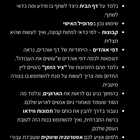
נלמד על
דף הבית
כיצד לשתף בו מידע ומה כדאי
לשתף.
שימוש נכון ב
פרופיל האישי
קבוצות
– למי כדאי לפתוח קבוצה, ואיך לעשות שהיא
תצליח.
דפי אוהדים
– הייחודיות של דף אוהדים, נראה
דוגמאות לכמה דפי אוהדים ש"עושים את העבודה".
נלמד מהם היתרונות של
"ציר הזמן"
(הטיים ליין
החדש) ומה צריך לעשות על מנת להשתמש בו בצורה
מיטבית.
בהמשך נגיע גם לראות את
הארועים
, ונלמד מה
הסוד שעומד מאחורי גיוס אנשים לארוע שלכם.
נעבור בדרך להבין את כוחם של
תמונות ווידאו
ברשת החברתית, ואיך להשתמש בכוח הזה לטובת
העסק שלכם,
ולסיום אציע לכם
אסטרטגיה שיווקית
שעובדת עבורי