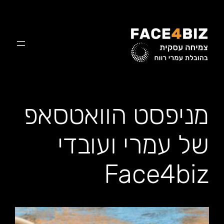
לדלג
לתוכן
מניפסט הוואטסאפ
של עמרי ועובדי
Face4biz