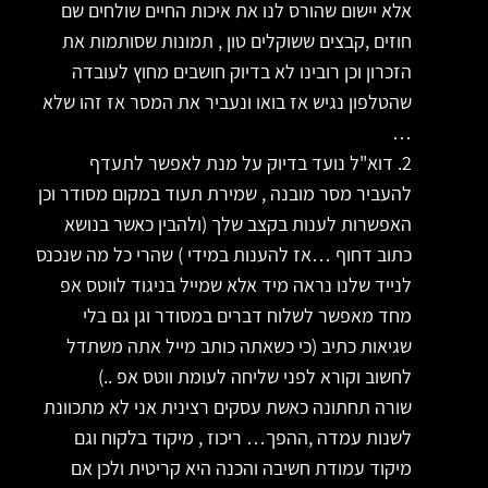
אלא יישום שהורס לנו את איכות החיים שולחים שם
חוזים ,קבצים ששוקלים טון , תמונות שסותמות את
הזכרון וכן רובינו לא בדיוק חושבים מחוץ לעובדה
שהטלפון נגיש אז בואו ונעביר את המסר אז זהו שלא
…
2. דוא"ל נועד בדיוק על מנת לאפשר לתעדף
להעביר מסר מובנה , שמירת תעוד במקום מסודר וכן
האפשרות לענות בקצב שלך (ולהבין כאשר בנושא
כתוב דחוף …אז להענות במידי ) שהרי כל מה שנכנס
לנייד שלנו נראה מיד אלא שמייל בניגוד לווטס אפ
מחד מאפשר לשלוח דברים במסודר וגן גם בלי
שגיאות כתיב (כי כשאתה כותב מייל אתה משתדל
לחשוב וקורא לפני שליחה לעומת ווטס אפ ..)
שורה תחתונה כאשת עסקים רצינית אני לא מתכוונת
לשנות עמדה ,ההפך… ריכוז , מיקוד בלקוח וגם
מיקוד עמודת חשיבה והכנה היא קריטית ולכן אם