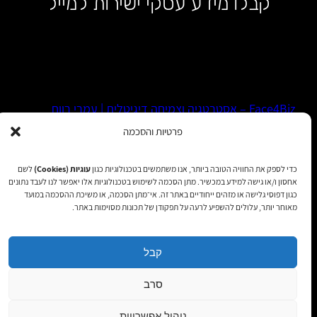
קבלו מידע עסקי ישירות למייל
Face4Biz – אסטרטגיה וצמיחה דיגיטלית | עמרי רווח
פרטיות והסכמה
WhatsApp
LinkedIn
Facebook
כדי לספק את החוויה הטובה ביותר, אנו משתמשים בטכנולוגיות כגון
עוגיות (Cookies)
לשם
אחסון ו/או גישה למידע במכשיר. מתן הסכמה לשימוש בטכנולוגיות אלו יאפשר לנו לעבד נתונים
כגון דפוסי גלישה או מזהים ייחודיים באתר זה. אי־מתן הסכמה, או משיכת ההסכמה במועד
הצהרת נגישות
|
מדיניות פרטיות
|
תקנון שימוש
| כל הזכויות
מאוחר יותר, עלולים להשפיע לרעה על תפקודן של תכונות מסוימות באתר.
שמורות 2025
קבל
סרב
ניהול אפשרויות